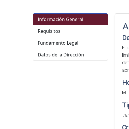
Información General
A
Requisitos
De
Fundamento Legal
El 
Datos de la Dirección
lim
det
ap
Ho
MT
Ti
tra
Cr