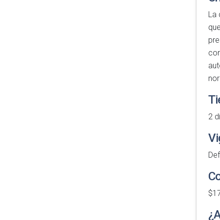
La 
que
pre
con
aut
nor
Ti
2 d
Vi
Def
Co
$1
¿A