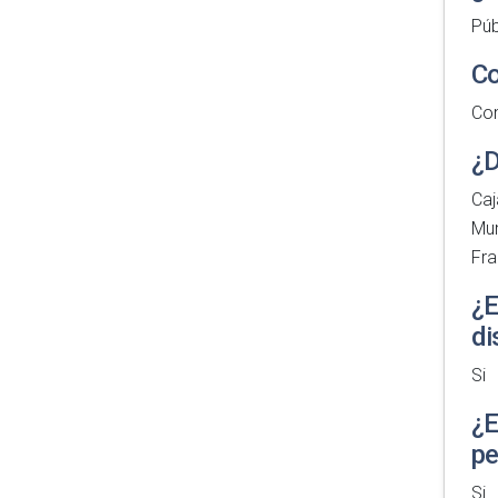
Púb
Co
Con
¿D
Caj
Mun
Fra
¿E
di
Si
¿E
pe
Si