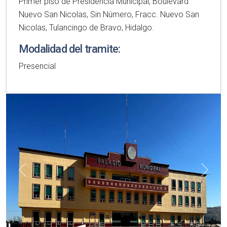
Primer piso de Presidencia Municipal, Boulevard
Nuevo San Nicolas, Sin Número, Fracc. Nuevo San
Nicolas, Tulancingo de Bravo, Hidalgo.
Modalidad del tramite:
Presencial
Anterior
Sigui