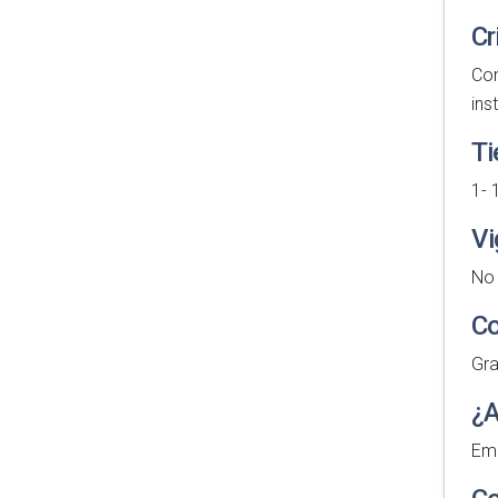
Cr
Con
ins
Ti
1- 
Vi
No 
Co
Gra
¿A
Emp