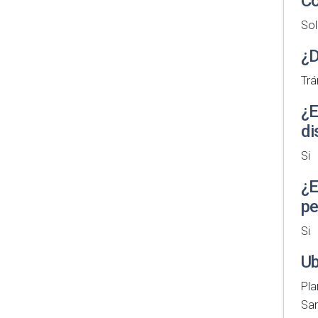
Co
Sol
¿D
Trá
¿E
di
Si
¿E
pe
Si
Ub
Pla
San