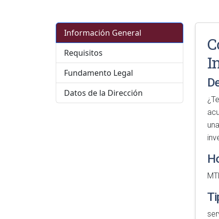
Información General
C
Requisitos
I
Fundamento Legal
De
Datos de la Dirección
¿Te
acu
una
inv
Ho
MT
Ti
ser